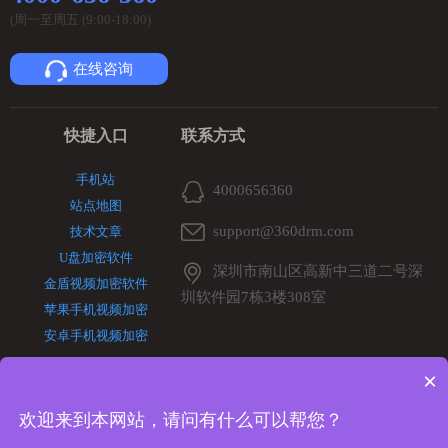
(周一至周五 (9:00-18:00)
在线咨询
快捷入口
联系方式
手机站
4000656360
站点地图
support@360drm.com
技术文章
U盘加密软件
深圳市南山区高新中三道二号深
金盾视频加密软件
圳软件园7栋3楼308室
苹果手机视频加密
安卓手机视频加密
×
欢迎来到本网站，请问有什么可以帮您？
深圳市超时代软件有限公司专注
视频加密软件
，
文件夹加密软件
，
U
盘加密软件
等加密软件的研发，拥有软件著作权。
粤ICP备05021908