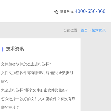
4000-656-360
服务热线
当前位置：
首页
>
技术资讯
技术资讯
文件加密软件怎么去进行选择?
文件夹加密软件都有哪些功能?能防止数据泄
露么
怎么进行选择?哪个文件加密软件比较好?
怎么选择一款好的文件夹加密软件？有没有靠
谱的推荐？