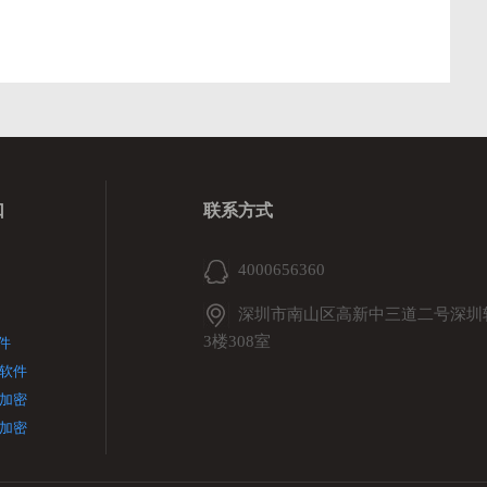
口
联系方式
4000656360
深圳市南山区高新中三道二号深圳
3楼308室
件
软件
加密
加密