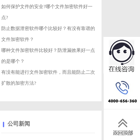
如何保护文件的安全?哪个文件加密软件好一
点?
防止数据泄密软件哪个比较好？有没有靠谱的
文件加密软件？
哪种文件加密软件比较好？防泄漏效果好一点
的是哪个？
有没有能进行文件加密软件，而且能防止二次
扩散的加密方法?
公司新闻