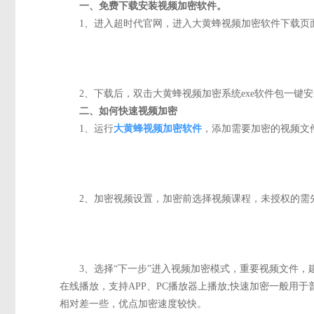
一、免费下载安装视频加密软件。
1、进入超时代官网，进入大黄蜂视频加密软件下载页面
2、下载后，双击大黄蜂视频加密系统exe软件包一键安
二、如何快速视频加密
1、运行
大黄蜂视频加密软件
，添加需要加密的视频文
2、加密视频设置，加密前选择视频课程，未授权的需
3、选择“下一步”进入视频加密模式，重要视频文件，
在线播放，支持APP、PC播放器上播放;快速加密一般用
相对差一些，优点加密速度较快。