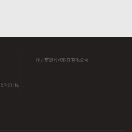
深圳市超时代软件有限公司
软件园7栋