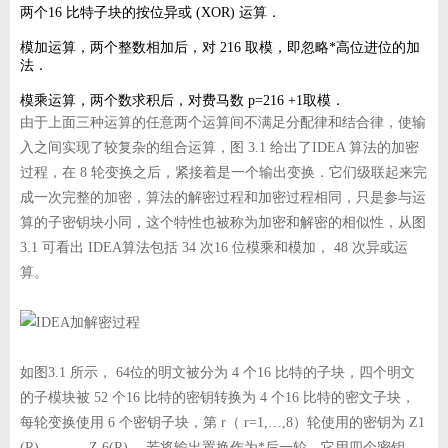
两个16 比特子块的按位异或 (XOR) 运算．
模加运算，两个整数相加后，对 216 取模，即忽略*高位进位的加
法．
模乘运算，两个数求积后，对费马数 p=216 +1取模．
由于上面三种运算的任意两个运算间不满足分配律和结合律，使输
入之间实现了较复杂的组合运算，图 3.1 给出了IDEA 算法的加密
过程，在 8 轮变换之后，紧接着是一个输出变换．它们级联起来完
成一次完整的加密，算法的解密过程和加密过程相同，只是参与运
算的子密钥块小同，这个特性也被称为加密和解密的相似性，从图
3.1 可看出 IDEA算法包括 34 次16 位模乘和模加， 48 次异或运
算。
如图3.1 所示， 64位的明文被分为 4 个16 比特的子块，四个明文
的子模块被 52 个16 比特的密钥转换为 4 个16 比特的密文子块，
每轮变换使用 6 个密钥子块，第 r（ r=1,…,8）轮使用的密钥为 Z1
(R)， … ，Z 6(R) ，若将输出置换作为*后一轮，它用四个密钥，