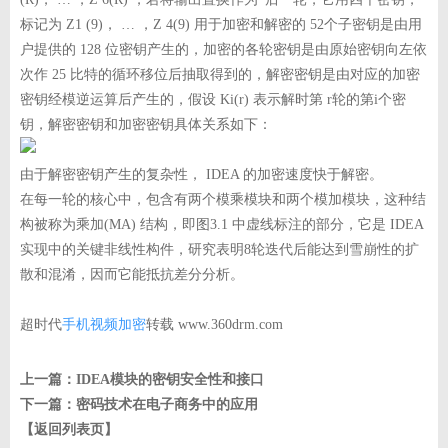
标记为 Z1 (9)， … ，Z 4(9) 用于加密和解密的 52个子密钥是由用
户提供的 128 位密钥产生的，加密的各轮密钥是由原始密钥向左依
次作 25 比特的循环移位后抽取得到的，解密密钥是由对应的加密
密钥经模逆运算后产生的，假设 Ki(r) 表示解时第 r轮的第i个密
钥，解密密钥和加密密钥具体关系如下：
由于解密密钥产生的复杂性， IDEA 的加密速度快于解密。
在每一轮的核心中，包含有两个模乘模块和两个模加模块，这种结
构被称为乘加(MA) 结构，即图3.1 中虚线标注的部分，它是 IDEA
实现中的关键非线性构件，研究表明8轮迭代后能达到雪崩性的扩
散和混淆，因而它能抵抗差分分析。
超时代
手机视频加密
转载 www.360drm.com
上一篇：
IDEA模块的密钥安全性和接口
下一篇：
密码技术在电子商务中的应用
【返回列表页】